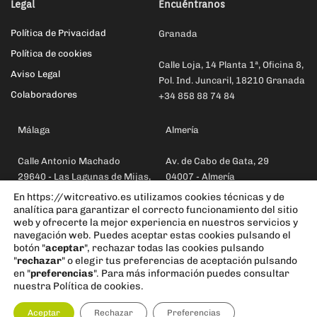
Legal
Encuéntranos
Política de Privacidad
Granada
Política de cookies
Calle Loja, 14 Planta 1ª, Oficina 8,
Aviso Legal
Pol. Ind. Juncaril, 18210 Granada
Colaboradores
+34 858 88 74 84
Málaga
Almería
Calle Antonio Machado
Av. de Cabo de Gata, 29
29640 - Las Lagunas de Mijas,
04007 - Almería
Málaga
+34 858 88 74 84
En https://witcreativo.es utilizamos cookies técnicas y de
+34 607 81 85 08
analítica para garantizar el correcto funcionamiento del sitio
web y ofrecerte la mejor experiencia en nuestros servicios y
navegación web. Puedes aceptar estas cookies pulsando el
Mallorca
botón "
aceptar
", rechazar todas las cookies pulsando
"
rechazar
" o elegir tus preferencias de aceptación pulsando
Calle Benito Pérez Galdós
en "
preferencias
". Para más información puedes consultar
07006 Palma - Islas Baleares
nuestra Política de cookies.
+34 624 67 90 92
Aceptar
Rechazar
Preferencias