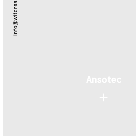
info@witcreativo.es
Ansotec