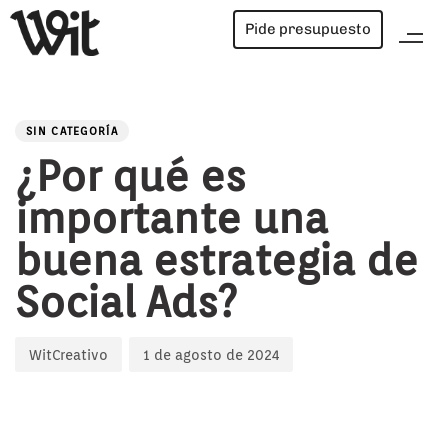
Pide presupuesto
PUBLISHED
Author
Published
IN:
on:
SIN CATEGORÍA
¿Por qué es
importante una
buena estrategia de
Social Ads?
WitCreativo
1 de agosto de 2024