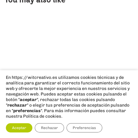
En https://witcreativo.es utilizamos cookies técnicas y de
analítica para garantizar el correcto funcionamiento del sitio
web y ofrecerte la mejor experiencia en nuestros servicios y
navegación web. Puedes aceptar estas cookies pulsando el
1 año ago
Sin categoría
botón "
aceptar
", rechazar todas las cookies pulsando
"
rechazar
" o elegir tus preferencias de aceptación pulsando
en "
preferencias
". Para más información puedes consultar
¿Cómo hacer marketing efectivo para
nuestra Política de cookies.
restaurantes?
Aceptar
Rechazar
Preferencias