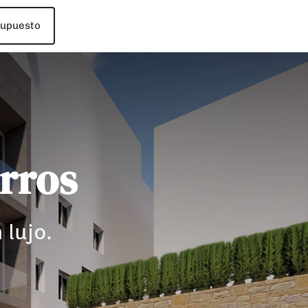
supuesto
rros
 lujo.