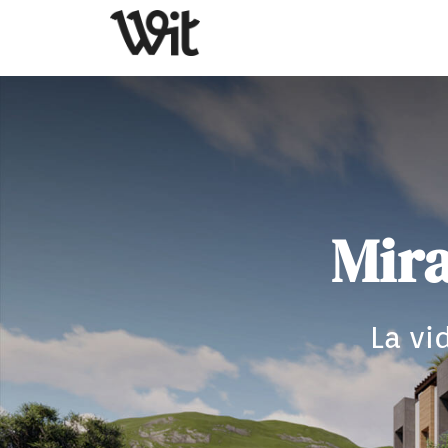
Mira
La vi